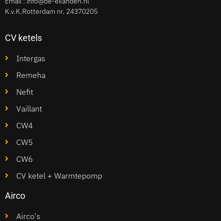
Email :
info@de-eilanden.nl
K.v.K.Rotterdam nr. 24370205
CV ketels
Intergas
Remeha
Nefit
Vaillant
CW4
CW5
CW6
CV ketel + Warmtepomp
Airco
Airco's